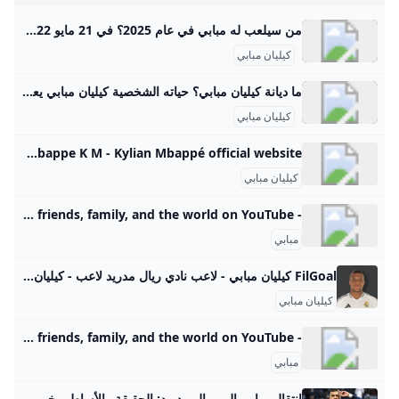
من سيلعب له مبابي في عام 2025؟ في 21 مايو 2022، مدد مبابي عقده مع باريس سان جيرمان حتى عام 2025، على الرغم من التكهنات حول انتقاله المحتمل إلى ريال مدريد ، مما دفع مسؤولي الدوري الإسباني إلى تقديم شكوى إلى الاتحاد الأوروبي لكرة القدم بشأن الخسائر المتراكمة لباريس سان جيرمان في السنوات السابقة.
كيليان مبابي
ما ديانة كيليان مبابي؟ حياته الشخصية كيليان مبابي يعتق المسيحية.
كيليان مبابي
Kylian Mbappe K M - Kylian Mbappé official website “كيليان مايو 2018”
كيليان مبابي
- YouTube Enjoy the videos and music you love, upload original content, and share it all with friends, family, and the world on YouTube.
مبابي
FilGoal كيليان مبابي - لاعب نادي ريال مدريد لاعب - كيليان مبابي - نادي ريال مدريد - دولة فرنسا الرئيسية أخبار مباريات ميركاتو فانتازي في الجول مسابقة التوقعات فيديوهات عدسات آراء حرة ركن الألعاب الدوري المصري الدوري الإنجليزي الممتاز كأس العالم للأندية الدوري البرتغالي الدوري الإسباني الدوري الإيطالي الدوري الألماني الدوري السعودي للمحترفين دوري أبطال أوروبا الدوري الأوروبي كل البطولات الكرة المصرية الدوري المصري الكرة الأوروبية الكرة الإفريقية منتخب مصر سعودي في الجول الدوري الإنجليزي الدوري الإسباني دوري أبطال أوروبا
كيليان مبابي
- YouTube Enjoy the videos and music you love, upload original content, and share it all with friends, family, and the world on YouTube.
مبابي
انتقال مبابي إلى ريال مدريد: الحقيقة والأساطير خبر انتقال كيليان مبابي إلى ريال مدريد دايمًا بيأخذ حيز كبير في أحاديث عشاق الكرة. في الفترة الأخيرة، شفنا قصص كتير على السوشيال ميديا عن الصفقة دي، بس الحقيقة إن ما فيش إعلان رسمي لغاية دلوقتي. يعني مبابي لسه لاعب باريس سان جيرمان، والموضوع كله في مرحلة التكهنات. خلينا نحكي شويه عن ليه الخبر منتشر كده. أولًا، مبابي واحد من أحسن اللاعبين في العالم، وسجل كذا هدف مهم مع فرنسا والنادي بتاعه.