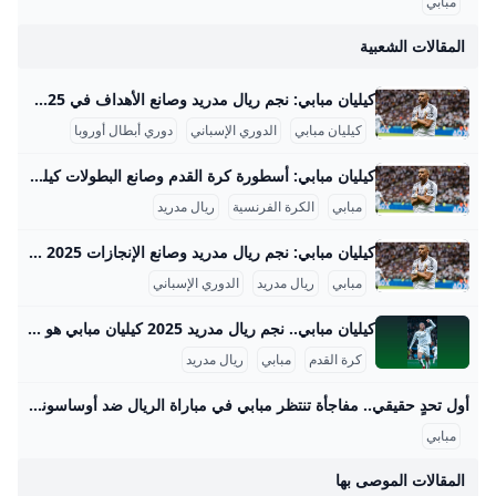
مبابي
المقالات الشعبية
كيليان مبابي: نجم ريال مدريد وصانع الأهداف في 2025 كيليان مبابي هو أحد أبرز نجوم كرة القدم في العالم، ويعتبر من اللاعبين القلة الذين جمعوا بين المهارة الفائقة والإنجازات الكبيرة في مسيرة قصيرة تبلغ حوالي عقد من الزمن. بدأت مسيرة مبابي الاحترافية مع نادي موناكو الفرنسي حيث لفت الأنظار بموهبته الفريدة وسرعته العالية، ونجح مع الفريق في الفوز بلقب الدوري الفرنسي موسم 2016-2017، وكان ذلك بداية مشواره في الفوز بالألقاب الكبيرة. بعد انتقاله إلى نادي باريس سان جيرمان في 2017، أصبح حجر الزاوية في خط هجوم الفريق، حيث فاز معه بستة ألقاب في الدوري الفرنسي، بالإضافة إلى تحقيقه أربع كؤوس فرنسا، وخمس كؤوس السوبر الفرنسي، واثنين من كؤوس الدوري الفرنسي.
كيليان مبابي
الدوري الإسباني
دوري أبطال أوروبا
كيليان مبابي: أسطورة كرة القدم وصانع البطولات كيليان مبابي هو أحد أبرز نجوم كرة القدم في العصر الحالي، وقد حظي بمسيرة حافلة بالإنجازات الفردية والجماعية التي تميزه عن كثير من لاعبي جيله. ولد في باريس عام 1998، وبدأ مسيرته الاحترافية مع نادي موناكو الفرنسي حيث برز كواحد من أفضل المواهب الشابة في أوروبا، ثم انتقل إلى باريس سان جيرمان الذي كان محطة فارقة في مسيرته، ليواصل تألقه ويحقق مع النادي العديد من الألقاب المحلية والقارية. في يونيو 2024، انضم إلى ريال مدريد، بطل أوروبا، ليبدأ تحدياً جديداً في الليغا الإسبانية.
مبابي
الكرة الفرنسية
ريال مدريد
كيليان مبابي: نجم ريال مدريد وصانع الإنجازات 2025 كيليان مبابي هو نجم كرة قدم فرنسي يُعتبر من بين أبرز المواهب في العالم الحديث، وُلد في 20 ديسمبر 1998 في منطقة بوندي بضاحية باريس. ينحدر مبابي من عائلة رياضية؛ والده من الكاميرون ويعمل مدرب كرة قدم، ووالدته جزائرية تحمل خلفية رياضية أيضًا. بدأت موهبته في كرة القدم بالظهور منذ طفولته في نادي بوندي، ثم انتقل إلى أكاديمية كليرفونتين الشهيرة التي أخرجت العديد من نجوم كرة القدم. في بداية مسيرته، لم يلعب مع أقرانه في سنه، بل كان يتدرب ويلعب مع الأكبر منه لاعبين مما ساعده على تطور مهاراته بشكل متسارع.
مبابي
ريال مدريد
الدوري الإسباني
كيليان مبابي.. نجم ريال مدريد 2025 كيليان مبابي هو نجم كرة القدم الفرنسي ولاعب فريق ريال مدريد، وُلد في 20 ديسمبر 1998. يُعتبر مبابي من أبرز وأسرع اللاعبين في العالم، وحقق نجاحات كبيرة في مسيرته الكروية، حيث يُعرف بمهاراته الفائقة في المراوغة والتسديد والسرعة، وقد ساهم بشكل كبير في العديد من البطولات على المستوى الوطني والدولي. كما يُعتبر واحدًا من أصغر اللاعبين الذين سجلوا في نهائيات كأس العالم وحققوا لقب البطولة مع منتخب فرنسا. في عام 2025 تعرض مبابي لوعكة صحية حادة نتيجة إصابته بالتهاب المعدة والأمعاء الحاد، المعروف باسم التهاب المعدة (gastroenteritis)، مما أدى إلى دخوله المستشفى لفترة قصيرة.
كرة القدم
مبابي
ريال مدريد
أول تحدٍ حقيقي.. مفاجأة تنتظر مبابي في مباراة الريال ضد أوساسونا – جريدة مانشيت يبدأ النجم الفرنسي كيليان مبابي موسمه الثاني مع ريال مدريد بطموحات كبيرة وتحديات ضخمة، ساعياً لتحقيق الألقاب الكبرى التي غابت عن الفريق في عامه الأول. ويطمح اقرأ أيضًا:المواجهات الكبرى على الأبواب: موعد انطلاق الجولة السادسة من الدوري الممتاز بعد التوقف الدولي. البطولة النتيجة كأس السوبر الأوروبي فاز باللقب كأس الإنتركونتيننتال فاز باللقب الدوري الإسباني خسر اللقب كأس ملك إسبانيا خسر اللقب دوري أبطال أوروبا خسر اللقب كأس السوبر الإسباني خسر اللقب كأس العالم للأندية خسر اللقب إنجاز فردي لافت وأهداف حاسمة لنجم ريال مدريد على الرغم من تراجع نتائج الفريق الجماعية، تمكن كيليان مبابي من ترك بصمة فردية واضحة بفوزه بجائزة الحذاء الذهبي ولقب هداف الدوري الإسباني.
مبابي
المقالات الموصى بها