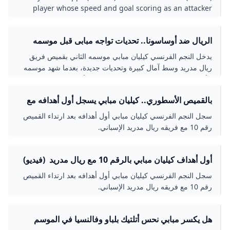
player whose speed and goal scoring as an attacker
have made him a dominant force in European club
competition. In 2022 he became the first player in
الريال ضد أوساسونا.. تحديات تواجه مبابى قبل موسمه
football history to score four goals in his World Cup
الثانى مع الملكى - اليوم السابع
finals appearances.
يدخل النجم الفرنسي كيليان مبابي موسمه الثاني بقميص فريق
ريال مدريد وسط آمال كبيرة وتحديات جديدة، بعدما شهد موسمه
الأول مزيجًا من النجاحات الفردية وخيبات الأمل الجماعية.
بالقميص الأسطوري.. كيليان مبابي يسجل أول أهدافه مع
ريال مدريد - وكالة خبر الفلسطينية للصحافة
سجل النجم الفرنسي كيليان مبابي أول أهدافه بعد ارتداء القميص
رقم 10 مع فريقه ريال مدريد الإسباني.
أول أهداف كيليان مبابي بالرقم 10 مع ريال مدريد (فيديو)
إرم نيوز
سجل النجم الفرنسي كيليان مبابي أول أهدافه بعد ارتداء القميص
رقم 10 مع فريقه ريال مدريد الإسباني.
هل يكسر مبابي نحس أتلتيك بلباو وفالنسيا في الموسم