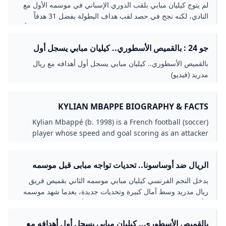
الجديد؟! - الاتحاد للأخبار
لم يتوج كيليان مبابي بلقب الدوري الإسباني في موسمه الأول مع
النادي، لكنه نجح في حصد لقب هداف البطولة بفضل 31 هدفاً
سجلها في 34 مباراة، وهذا الموسم، يرتدي مبابي الرقم 10 بعد أن
تخلى عن الرقم 9 ليرتدي قميص لوكا مودريتش، ويبدأ محاولته
جو 24 : بالقميص الأسطوري.. كيليان مبابي يسجل أول
الثانية للفوز بلقب الدور
أهدافه مع ريال مدريد (فيديو)
بالقميص الأسطوري.. كيليان مبابي يسجل أول أهدافه مع ريال
مدريد (فيديو)
KYLIAN MBAPPE BIOGRAPHY & FACTS
BRITANNICA
Kylian Mbappé (b. 1998) is a French football (soccer)
player whose speed and goal scoring as an attacker
have made him a dominant force in European club
competition. In 2022 he became the first player in
الريال ضد أوساسونا.. تحديات تواجه مبابى قبل موسمه
football history to score four goals in his World Cup
الثانى مع الملكى - اليوم السابع
finals appearances.
يدخل النجم الفرنسي كيليان مبابي موسمه الثاني بقميص فريق
ريال مدريد وسط آمال كبيرة وتحديات جديدة، بعدما شهد موسمه
الأول مزيجًا من النجاحات الفردية وخيبات الأمل الجماعية.
بالقميص الأسطوري.. كيليان مبابي يسجل أول أهدافه مع