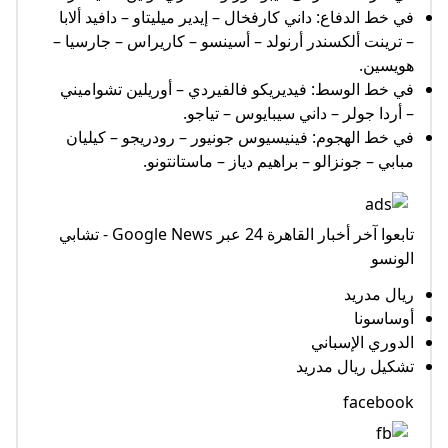
في خط الدفاع: داني كارفخال – إيدير ميليتاو – دافيد ألابا
– ترينت ألكسندر أرنولد – أسينسو – كاريراس – جارسيا –
هويسين.
في خط الوسط: فيديريكو فالفيردي – أوريلين تشواميني
– أردا جولر – داني سيبايوس – تياجو.
في خط الهجوم: فينيسيوس جونيور – رودريجو – كيليان
مبابي – جونزالو – براهيم دياز – ماستانتونو.
تابعوا آخر أخبار القاهرة 24 عبر Google News - تشابي
الونسو
ريال مدريد
أوساسونا
الدوري الإسباني
تشكيل ريال مدريد
facebook