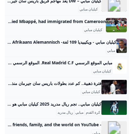
كيليان مبابي – DW يُعد مهاجم فريق باريس سان جيرمان السابق من أشهر لاعبي الكرة الفرنسيين رغم صغر سنّه. ويُعرف عنه القدرة العالية على المراوغة والسرعة، إضافة إلى جرأة نادرة في اللعب. ويُعد من أبرز لاعبي المنتخب الفرنسي. 2025/7/9٩ يوليو ٢٠٢٥ سان جيرمان إلى نهائي مونديال الأندية بعد سحق الريال المزيد دوري الأبطال: فوز كبير لدورتموند وريال مدريد يصعق مان سيتي دوري الأبطال: فوز كبير لدورتموند وريال مدريد يصعق مان سيتي وضع دورتموند قدما راسخة في ثمن نهائي دوري أبطال أوروبا فيما حقق الريال فوزا مثيرا على مانشستر سيتي الإنجليزي.
كيليان مبابي
Kylian Mbappe Biography & Facts Britannica Kylian Mbappé (b. 1998) is a French football (soccer) player whose speed and goal scoring as an attacker have made him a dominant force in European club competition. In 2022 he became the first player in football history to score four goals in his World Cup finals appearances. Kylian Mbappé was born in Paris and grew up in Bondy, one of the Parisian suburbs (banlieues) with working-class, mostly immigrant residents. His mother, Fayza Lamari, is of Algerian descent, and his father, Wilfried Mbappé, had immigrated from Cameroon.
كيليان مبابي
كيليان مبابي - ويكيبيديا 109 لغة- Afrikaans Alemannisch الدارجة مصرى অসমীয়া Asturianu Azərbaycanca تۆرکجه Basa Bali Беларуская Беларуская (тар
مبابي
مبابي الموقع الرسمي Real Madrid C.F. الموقع الرسمي الذي ستستمتع فيه بأفضل لحظات مبابي، لاعب الفريق الأول لكرة القدم في ريال مدريد، مع الإحصائيات والصور ومقاطع الفيديو. مهاجم الاسم الكامل كيليان مبابي مكان الميلاد باريس (فرنسا) تاريخ الميلاد 20/12/1998 الوزن 75 kg الطول 1,78 m الاسم الكامل كيليان مبابي مكان الميلاد باريس (فرنسا) تاريخ الميلاد 20/12/1998 الوزن 75 kg الطول 1,78 m ريال مدريد2024-باريس سان جيرمان2017-2024موناكو2013-20171كأس العالم للأندية1كأس السوبر الأوروبي1كأس العالم للمنتخبات1دوري الأمم الأوروبية7الدوري الفرنسي4كأس فرنسا5كأس السوبر الفرنسي2كأس الرابطة الفرنسية1بطولة أمم أوروبا تحت 19 سنة4التشكيل المثالي FIFA FIFPro1جائزة الفتى الذهبي2025-2026
كيليان مبابي
فترة ذهبية.. كم عدد بطولات باريس سان جيرمان منذ رحيل مبابي؟ إرم نيوز منذ رحيل كيليان مبابي عن باريس سان جيرمان وانتقاله إلى ريال مدريد في صيف 2024، دخل النادي الباريسي حقبة هي الأكثر نجاحًا في تاريخه من حيث عدد البطولات 1/ دوري أبطال أوروبا 2024-2025، وهو الأول في تاريخ النادي. 2/ كأس السوبر الأوروبي 2025، بعد الفوز على توتنهام هوتسبير بركلات الترجيح. 3/ الدوري الفرنسي موسم 2024-2025. 4/ كأس فرنسا في موسم 2024-2025. 5/ أضاف الفريق لقب كأس السوبر الفرنسي في 2025، محققًا ثلاثية محلية تاريخية في موسم 2024-2025.
كيليان مبابي
كيليان مبابي.. نجم ريال مدريد 2025 كيليان مبابي هو نجم كرة القدم الفرنسي ولاعب فريق ريال مدريد، وُلد في 20 ديسمبر 1998. يُعتبر مبابي من أبرز وأسرع اللاعبين في العالم، وحقق نجاحات كبيرة في مسيرته الكروية، حيث يُعرف بمهاراته الفائقة في المراوغة والتسديد والسرعة، وقد ساهم بشكل كبير في العديد من البطولات على المستوى الوطني والدولي. كما يُعتبر واحدًا من أصغر اللاعبين الذين سجلوا في نهائيات كأس العالم وحققوا لقب البطولة مع منتخب فرنسا. في عام 2025 تعرض مبابي لوعكة صحية حادة نتيجة إصابته بالتهاب المعدة والأمعاء الحاد، المعروف باسم التهاب المعدة (gastroenteritis)، مما أدى إلى دخوله المستشفى لفترة قصيرة.
كرة القدم
مبابي
ريال مدريد
- YouTube Enjoy the videos and music you love, upload original content, and share it all with friends, family, and the world on YouTube.
مبابي