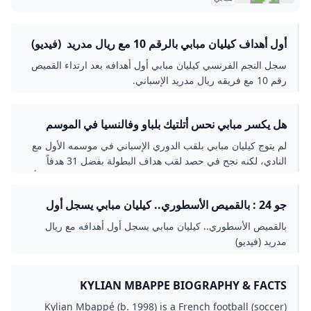
أول أهداف كيليان مبابي بالرقم 10 مع ريال مدريد (فيديو)
إرم نيوز
سجل النجم الفرنسي كيليان مبابي أول أهدافه بعد ارتداء القميص
رقم 10 مع فريقه ريال مدريد الإسباني.
هل يكسر مبابي نحس أتلتيك بلباو وفالنسيا في الموسم
الجديد؟! - الاتحاد للأخبار
لم يتوج كيليان مبابي بلقب الدوري الإسباني في موسمه الأول مع
النادي، لكنه نجح في حصد لقب هداف البطولة بفضل 31 هدفاً
سجلها في 34 مباراة، وهذا الموسم، يرتدي مبابي الرقم 10 بعد أن
تخلى عن الرقم 9 ليرتدي قميص لوكا مودريتش، ويبدأ محاولته
جو 24 : بالقميص الأسطوري.. كيليان مبابي يسجل أول
الثانية للفوز بلقب الدور
أهدافه مع ريال مدريد (فيديو)
بالقميص الأسطوري.. كيليان مبابي يسجل أول أهدافه مع ريال
مدريد (فيديو)
KYLIAN MBAPPE BIOGRAPHY & FACTS
BRITANNICA
Kylian Mbappé (b. 1998) is a French football (soccer)