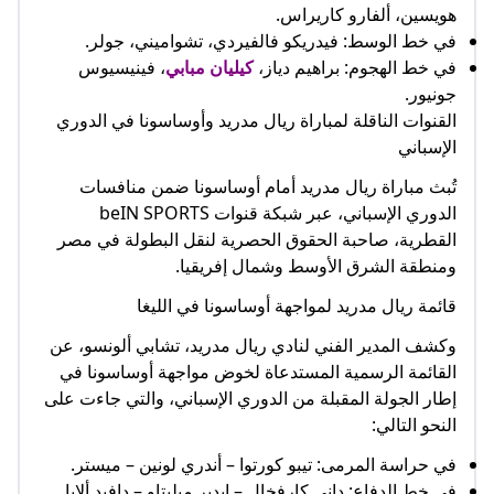
هويسين، ألفارو كاريراس.
في خط الوسط: فيدريكو فالفيردي، تشواميني، جولر.
في خط الهجوم: براهيم دياز،
كيليان مبابي
، فينيسيوس
جونيور.
القنوات الناقلة لمباراة ريال مدريد وأوساسونا في الدوري
الإسباني
تُبث مباراة ريال مدريد أمام أوساسونا ضمن منافسات
الدوري الإسباني، عبر شبكة قنوات beIN SPORTS
القطرية، صاحبة الحقوق الحصرية لنقل البطولة في مصر
ومنطقة الشرق الأوسط وشمال إفريقيا.
قائمة ريال مدريد لمواجهة أوساسونا في الليغا
وكشف المدير الفني لنادي ريال مدريد، تشابي ألونسو، عن
القائمة الرسمية المستدعاة لخوض مواجهة أوساسونا في
إطار الجولة المقبلة من الدوري الإسباني، والتي جاءت على
النحو التالي:
في حراسة المرمى: تيبو كورتوا – أندري لونين – ميستر.
في خط الدفاع: داني كارفخال – إيدير ميليتاو – دافيد ألابا