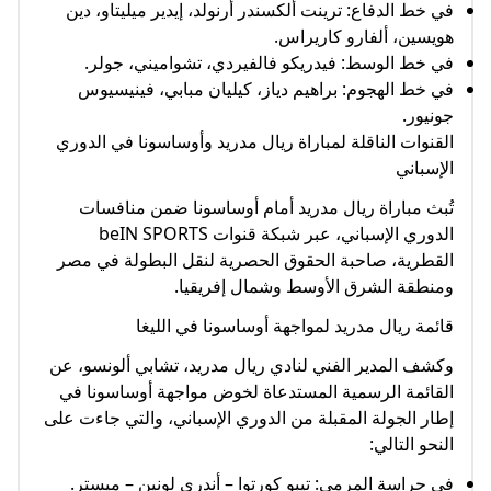
في خط الدفاع: ترينت ألكسندر أرنولد، إيدير ميليتاو، دين
هويسين، ألفارو كاريراس.
في خط الوسط: فيدريكو فالفيردي، تشواميني، جولر.
في خط الهجوم: براهيم دياز، كيليان مبابي، فينيسيوس
جونيور.
القنوات الناقلة لمباراة ريال مدريد وأوساسونا في الدوري
الإسباني
تُبث مباراة ريال مدريد أمام أوساسونا ضمن منافسات
الدوري الإسباني، عبر شبكة قنوات beIN SPORTS
القطرية، صاحبة الحقوق الحصرية لنقل البطولة في مصر
ومنطقة الشرق الأوسط وشمال إفريقيا.
قائمة ريال مدريد لمواجهة أوساسونا في الليغا
وكشف المدير الفني لنادي ريال مدريد، تشابي ألونسو، عن
القائمة الرسمية المستدعاة لخوض مواجهة أوساسونا في
إطار الجولة المقبلة من الدوري الإسباني، والتي جاءت على
النحو التالي:
في حراسة المرمى: تيبو كورتوا – أندري لونين – ميستر.