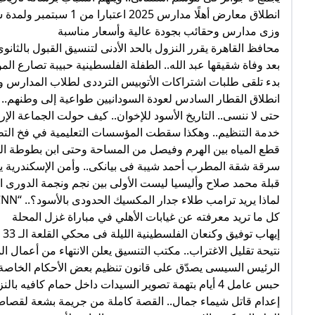
انطلاق معارض أهلًا مدا
وزى مدارس وحقائب بجودة عالية وأسعار مناسبة
محافظ القاهرة يقرر النزول بالحد الأدنى لتنسيق القبول بالثانوى
بعد وفاة شقيقها عبد الله.. الطفلة الفلسطينية حبيبة تصارع ا
بدء تلقى طلبات اشتراكات الأتوبيس الترددى لطلاب المدارس والجامعا
انطلاق القطار السادس لعودة السودانيين طواعية إلى وطنهم..
حتى لا ننسى.. التاريخ الأسود للإخوان.. كيف حولت الجماعة الإر
خدمة التنظيم.. وهكذا سقطت المؤسسات التعليمية في فخ التط
قطع المياه بين الهرم وفيصل من المساحة وحتى ابن بطوطة الجمعة 6 ساعات ل
سرقة شقة المطرب أحمد شيبة فى بيانكى.. وأمن الإسكندرية ي
قبلة محمد صلاح وأليسيا ليست الأولى بين نجم ونجمة الدورى الإ
لماذا يريد ترامب طلاء جدار المكسيك الحدودى بالأسود؟.. “CNN” تجيب
كل ما تريد معرفته عن غيابات الأهلي في مباراة غزل المحلة
إيهاب توفيق وكنعان الفلسطينية الليلة فى محكي القلعة الـ 33
نتيحة تقليل الاغتراب.. مكتب التنسيق يعلن الانتهاء من أعمال ا
الرئيس السيسى يصدّق على قانون تنظيم بعض الأحكام الخاصة بم
حبس عامل 4 أيام بتهمة تصوير السيدات داخل حمام كافيه بالنزهة
إعدام قاتل شيماء جمال.. القصة كاملة من جريمة بشعة لقصاص 