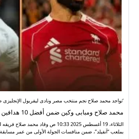
‘تواجد محمد صلاح نجم منتخب مصر ونادى ليفربول الإنجليزى ضمن أفضل 10 هدافين فى دوريات أوروبا 
محمد صلاح ومبابى وكين ضمن أفضل 10 هدافين فى دوريات أوروبا 2025
بملعب “آنفيلد”، ضمن منافسات الجولة الأولى من عمر مسابقة “