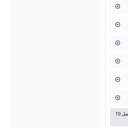
محمد صلاح ومبابى وكين ضمن أفضل 10