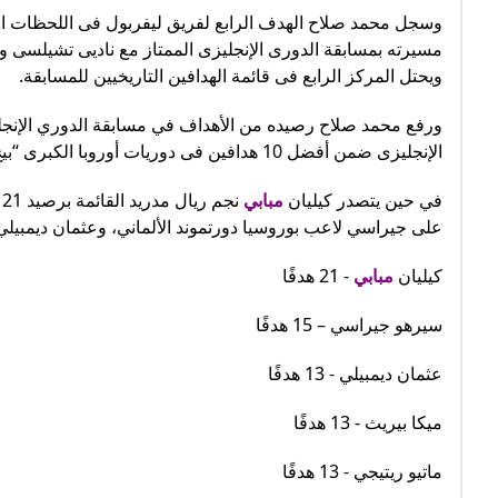
وسجل محمد صلاح الهدف الرابع لفريق ليفربول فى اللحظات الأ
ويحتل المركز الرابع فى قائمة الهدافين التاريخيين للمسابقة.
الإنجليزى ضمن أفضل 10 هدافين فى دوريات أوروبا الكبرى “بيج 5”، خلال عام 2025؟
في حين يتصدر كيليان
مبابي
ن
على جيراسي لاعب بوروسيا دورتموند الألماني، وعثمان ديمبيل
كيليان
مبابي
- 21 هدفًا
سيرهو جيراسي – 15 هدفًا
عثمان ديمبيلي - 13 هدفًا
ميكا بيريث - 13 هدفًا
ماتيو ريتيجي - 13 هدفًا