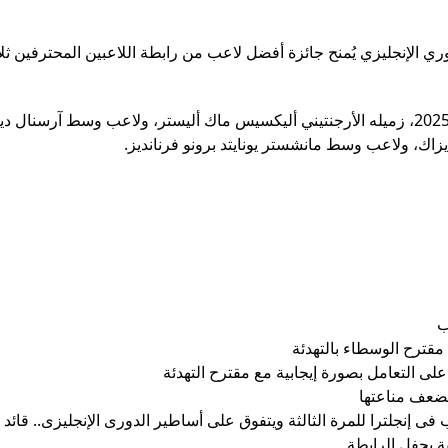
ي الإنجليزي يُمنح جائزة أفضل لاعب من رابطة اللاعبين المحترفين ثل
وينافس محمد صلاح على الفوز بجائزة أفضل لاعب في إنجلترا 2025، زميله الأرجنتيني أليكسيس ماك أليستر، ولاعب وسط آرسنا
اك، ولاعب وسط مانشستر يونايتد برونو فرنانديز.
ب
مقترح الوسطاء بالتهدئة
لى التعامل بصورة إيجابية مع مقترح التهدئة
فى إنجلترا للمرة الثالثة ويتفوق على أساطير الدورى الإنجليزى.. قائد 