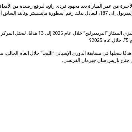
خيرة من عمر المباراة بعد مجهود فردى رائع، ليرفع رصيده من الأهد
مسيرته بمسابقة الدورى الإنجليزى الممتاز مع ناديى تشيلسى وليفربول إلى 187، ليعادل بذلك رقم أسطورة مانشستر يوناي
ورفع محمد صلاح رصيده من الأهداف في مسابقة الدوري الإنجليزي الممتاز “البريميرليج” خلال عام 2025 إل
جم ريال مدريد القائمة برصيد 21 هدفًا سجلها في مسابقة الدوري الإسباني “الليجا” خلال العام الحالي، م
ي جناح باريس سان جيرمان الفرنسي.