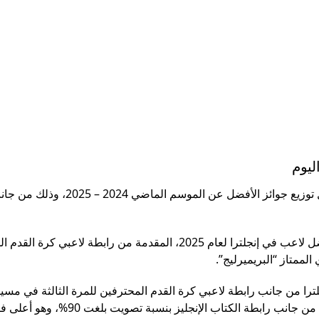
ليوم
من ناحية أخرى، تستضيف مدينة “مانشستر” اليوم الثلاثاء، حفل توزيع جوائز الأفضل ع
وتصدر النجم المصري محمد صلاح قائمة المرشحين لجائزة أفضل لاعب في إنجلترا لعام 2025، المقدمة من رابطة لا
الممتاز “البريميرليج”.
را من جانب رابطة لاعبي كرة القدم المحترفين للمرة الثالثة في مسير
فوزه بها في عامي 2018 و2022، لاسيما أنه توج بجائزة الأفضل من جانب رابطة الكتاب الإنج