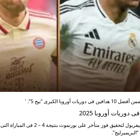
الكبرى “بيج 5”. '
الثلاثاء، 19 أغسطس 2025 10:33 ص وقاد محمد صلاح فريقه ليفربول لتحقيق فوز متأخر على بو
البريميرليج”.