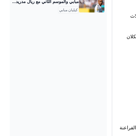
مبابي والموسم الثاني مع ريال مدريد.. «الرقم 10» يحلم بالألقاب الكبرى سيكون الموسم الثاني للفرنسي كيليان مبابي مهاجم ريال مدريد في قلعة &#34;سانتياغو برنابيو&#34; مهماً للغاية للهداف الفرنسي. ديمة محمد الأحد 2025/8/10 02:43 م بتوقيت أبوظبي وبالتالي، فإن مبابي يريد التقدم خطوات جديدة في الموسم الثاني الذي سيمثل بداية عهد جديد بتواجد المدرب تشابي ألونسو الذي يأتي من أجل محو سلبيات الموسم الأخير للإيطالي كارلو أنشيلوتي. بعد موسم خرافي.. رافينيا ينافس نفسه في برشلونة ورغم الخسارة الثقيلة ضد باريس سان جيرمان برباعية نظيفة في نصف نهائي كأس العالم للأندية لكن جمهور ريال مدريد يدرك جيداً أن الفريق في طور التغيير وبحاجة للصبر.
كيليان مبابي
اث
ل ديكلان
الفراعنة