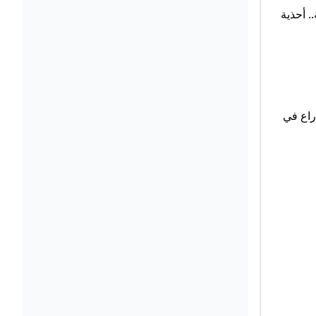
ية.. أحذية
ذراع في