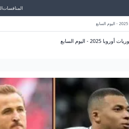
المنافسات
ال