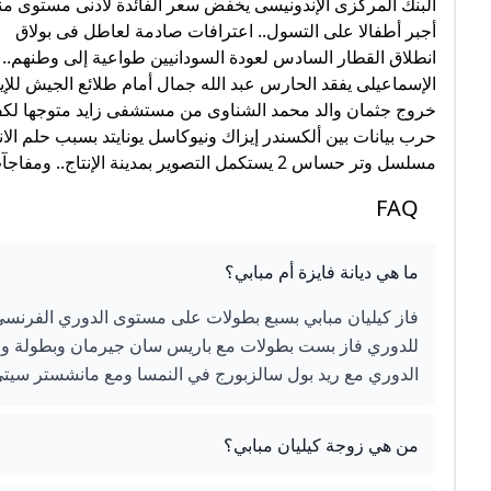
البنك المركزى الإندونيسى يخفض سعر الفائدة لأدنى مستوى منذ 22
أجبر أطفالا على التسول.. اعترافات صادمة لعاطل فى بولاق
انطلاق القطار السادس لعودة السودانيين طواعية إلى وطنهم..
الإسماعيلى يفقد الحارس عبد الله جمال أمام طلائع الجيش للإ
خروج جثمان والد محمد الشناوى من مستشفى زايد متوجها لكف
حرب بيانات بين ألكسندر إيزاك ونيوكاسل يونايتد بسبب حلم الان
مسلسل وتر حساس 2 يستكمل التصوير بمدينة الإنتاج.. ومفاجآت تنتظر الجمهور
FAQ
ما هي ديانة فايزة أم مبابي؟
فاز كيليان مبابي بسبع بطولات على مستوى الدوري الفرنسي
للدوري فاز بست بطولات مع باريس سان جيرمان وبطولة وحيدة 
الدوري مع ريد بول سالزبورج في النمسا ومع مانشستر سيتي في إنجلترا
من هي زوجة كيليان مبابي؟