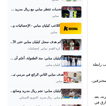
تحديات تنتظر مبابي مع ريال مدريد في الموسم الجديد النهار خاصة بعد حصوله على القميص رقم 10 الذي طالما حلم بارتدائه الجريدة مواقعنا لبنان عربي بودكاست تسجيل الدخول اشترك - الرئيسية عيش لبنان اقتصاد وأعمال تحقيقات مقالات كتاب النهار آراء منبر كتاب النهار 18-08-2025 | 05:42 ما حقيقة تصفية “حزب الله”… وفك ارتباطه بـ"أمل"؟ كتاب النهار 18-08-2025 | 05:40 قاسم يرفع الصوت الإيراني لتسمع واشنطن رياضة كرة قدم كرة سلة كرة مضرب رياضة ميكانيكية ألعاب قتالية الغولف رياضات أخرى رياضة 20-08-2025 | 17:45 لبنان يعتلي منصات التتويج في البطولة الآسيوية للجودو رياضة 20-08-2025 | 15:01 بعد العناق والقبلة بين محمد صلاح وأليسيا روسو… من هي النجمة الإنكليزية؟ (صور وفيديو)
مبابي
اللاعب كيليان مبابي - الإحصائيات والسيرة الذاتية كووورة تعرف على إحصائيات ، بما في ذلك الملف الشخصي، وسجل المباريات، والإنجازات والمزيد. ريال مدريد فرنساالجنسية10رقم القميص20 ديسمبر 1998تاريخ الميلاد26العمرمهاجمالمركز
مبابي
كم هدف سجل كيليان مبابي حتى الآن؟ كيليان مبابي هو من أبرز المهاجمين في تاريخ كرة القدم، حيث سجل حتى الآن أكثر من 400 هدف في مسيرته المذهلة. بدأ مبابي رحلته مع نادي موناكو الذي سجل له 27 هدفًا خلال موسمين فقط، مما ساعد النادي على تحقيق لقب الدوري الفرنسي والوصول لنصف نهائي دوري أبطال أوروبا. بعد ذلك، انضم إلى باريس سان جيرمان حيث أحرز 256 هدفًا، منها 175 هدفًا في الدوري الفرنسي و42 في دوري أبطال أوروبا، ليصبح الهداف التاريخي للنادي.
كرة القدم
مبابي
إحصائيات
كيليان مبابي: منذ الطفولة، أعلم أن مصيري هو اللعب لريال مدريد كشف مهاجم المنتخب الفرنسي كيليان مبابي يوم الثلاثاء 16 يوليو أنه واثق جدا من أنه سيلعب يوما ما لريال مدريد حتى يبدأ في تعلم اللغة الإسبانية في المدرسة. You must confirm your age to access this page. No, I am under 18Yes, I am 18+
ن الموسم الماضي 2024 – 2025، وذلك من جانب رابطة
كيليان مبابي
هدف مبابي الثاني الرائع في مرمي تيرول مباراة ودية - بطولات مشاهدة هدف مبابي الثاني الرائع في مرمي تيرول مباراة ودية اليوم الثلاثاء 12-8-2025 تعليق عربي إخلاء مسئولية: هذا المحتوى لم يتم انشائه او استضافته بواسطة موقع بطولات وأي مسئولية قانونية تقع على عاتق الطرف الثالث اهداف ريال مدريد اليوم مباراة ريال مدريد اليوم ريال مدريد هدف رائع هدف مباراة ودية مبابي تيرول هدف مبابي ريال مدريد وتيرول مباراة ريال مدريد وتيرول مباراة ريال مدريد ووتيرول النمساوي اهداف ريال مدريد وتيرول فيديوهات متعلقةجاسر حبيب منذ 20 ساعة
عبي كرة القدم المحترفين،
مبابي
كيليان مبابي: نجم ريال مدريد وصانع الإنجازات 2025 كيليان مبابي هو نجم كرة قدم فرنسي يُعتبر من بين أبرز المواهب في العالم الحديث، وُلد في 20 ديسمبر 1998 في منطقة بوندي بضاحية باريس. ينحدر مبابي من عائلة رياضية؛ والده من الكاميرون ويعمل مدرب كرة قدم، ووالدته جزائرية تحمل خلفية رياضية أيضًا. بدأت موهبته في كرة القدم بالظهور منذ طفولته في نادي بوندي، ثم انتقل إلى أكاديمية كليرفونتين الشهيرة التي أخرجت العديد من نجوم كرة القدم. في بداية مسيرته، لم يلعب مع أقرانه في سنه، بل كان يتدرب ويلعب مع الأكبر منه لاعبين مما ساعده على تطور مهاراته بشكل متسارع.
ته، بعد
مبابي
ريال مدريد
الدوري الإسباني
ليز بنسبة تصويت بلغت 90%، وهو أعلى فارق في