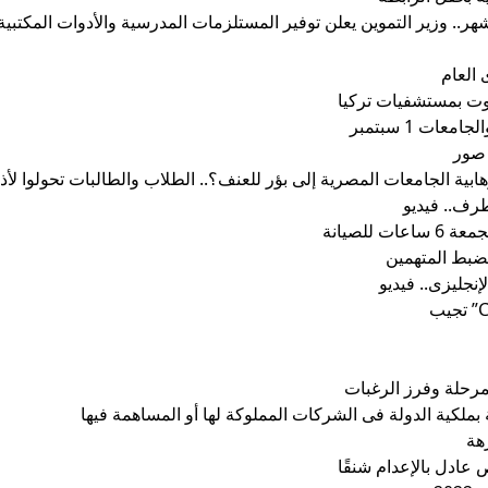
رس 2025 اعتبارا من 1 سبتمبر ولمدة شهر.. وزير التموين يعلن توفير المستلزمات المدرسية والأدوات المكتب
 العام
لموت بمستشفيات تركيا
ت 1 سبتمبر
 صور
هابية الجامعات المصرية إلى بؤر للعنف؟.. الطلاب والطالبات تحولوا لأ
رف.. فيديو
لصيانة
ضبط المتهمين
نجليزى.. فيديو
لمرحلة وفرز الرغبات
لكية الدولة فى الشركات المملوكة لها أو المساهمة فيها
عادل بالإعدام شنقًا