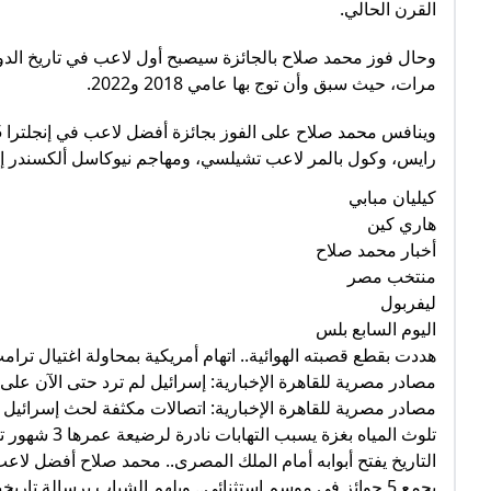
القرن الحالي.
وحال فوز محمد صلاح بالجائزة سيصبح أول لاعب في تاريخ الدور
مرات، حيث سبق وأن توج بها عامي 2018 و2022.
رايس، وكول بالمر لاعب تشيلسي، ومهاجم نيوكاسل ألكسندر إيز
كيليان مبابي
هاري كين
أخبار محمد صلاح
منتخب مصر
ليفربول
اليوم السابع بلس
هددت بقطع قصبته الهوائية.. اتهام أمريكية بمحاولة اغتيال ترام
مصادر مصرية للقاهرة الإخبارية: إسرائيل لم ترد حتى الآن على 
مصادر مصرية للقاهرة الإخبارية: اتصالات مكثفة لحث إسرائيل ع
تلوث المياه بغزة يسبب التهابات نادرة لرضيعة عمرها 3 شهور تضعف مناعتها
التاريخ يفتح أبوابه أمام الملك المصرى.. محمد صلاح أفضل لاعب 
يجمع 5 جوائز فى موسم استثنائى.. ويلهم الشباب برسالة تاريخية بحفل الرابطة