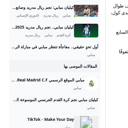
اف طوال
كيليان مبابي: نجم ريال مدريد وصانع الإنجازات 2025 كيليان مبابي هو نجم كرة قدم فرنسي يُعتبر من بين أبرز المواهب في العالم الحديث، وُلد في 20 ديسمبر 1998 في منطقة بوندي بضاحية باريس. ينحدر مبابي من عائلة رياضية؛ والده من الكاميرون ويعمل مدرب كرة قدم، ووالدته جزائرية تحمل خلفية رياضية أيضًا. بدأت موهبته في كرة القدم بالظهور منذ طفولته في نادي بوندي، ثم انتقل إلى أكاديمية كليرفونتين الشهيرة التي أخرجت العديد من نجوم كرة القدم. في بداية مسيرته، لم يلعب مع أقرانه في سنه، بل كان يتدرب ويلعب مع الأكبر منه لاعبين مما ساعده على تطور مهاراته بشكل متسارع.
تد السابق أندى كول،
مبابي
ريال مدريد
الدوري الإسباني
كيليان مبابي.. نجم ريال مدريد 2025 كيليان مبابي هو نجم كرة القدم الفرنسي ولاعب فريق ريال مدريد، وُلد في 20 ديسمبر 1998. يُعتبر مبابي من أبرز وأسرع اللاعبين في العالم، وحقق نجاحات كبيرة في مسيرته الكروية، حيث يُعرف بمهاراته الفائقة في المراوغة والتسديد والسرعة، وقد ساهم بشكل كبير في العديد من البطولات على المستوى الوطني والدولي. كما يُعتبر واحدًا من أصغر اللاعبين الذين سجلوا في نهائيات كأس العالم وحققوا لقب البطولة مع منتخب فرنسا. في عام 2025 تعرض مبابي لوعكة صحية حادة نتيجة إصابته بالتهاب المعدة والأمعاء الحاد، المعروف باسم التهاب المعدة (gastroenteritis)، مما أدى إلى دخوله المستشفى لفترة قصيرة.
ى 13 هدفًا، ليحتل المركز السابع
كرة القدم
مبابي
ريال مدريد
أول تحدٍ حقيقي.. مفاجأة تنتظر مبابي في مباراة الريال ضد أوساسونا – جريدة مانشيت يبدأ النجم الفرنسي كيليان مبابي موسمه الثاني مع ريال مدريد بطموحات كبيرة وتحديات ضخمة، ساعياً لتحقيق الألقاب الكبرى التي غابت عن الفريق في عامه الأول. ويطمح اقرأ أيضًا:المواجهات الكبرى على الأبواب: موعد انطلاق الجولة السادسة من الدوري الممتاز بعد التوقف الدولي. البطولة النتيجة كأس السوبر الأوروبي فاز باللقب كأس الإنتركونتيننتال فاز باللقب الدوري الإسباني خسر اللقب كأس ملك إسبانيا خسر اللقب دوري أبطال أوروبا خسر اللقب كأس السوبر الإسباني خسر اللقب كأس العالم للأندية خسر اللقب إنجاز فردي لافت وأهداف حاسمة لنجم ريال مدريد على الرغم من تراجع نتائج الفريق الجماعية، تمكن كيليان مبابي من ترك بصمة فردية واضحة بفوزه بجائزة الحذاء الذهبي ولقب هداف الدوري الإسباني.
تفوقًا
مبابي
المقالات الموصى بها
مبابي الموقع الرسمي Real Madrid C.F. الموقع الرسمي الذي ستستمتع فيه بأفضل لحظات مبابي، لاعب الفريق الأول لكرة القدم في ريال مدريد، مع الإحصائيات والصور ومقاطع الفيديو. مهاجم الاسم الكامل كيليان مبابي مكان الميلاد باريس (فرنسا) تاريخ الميلاد 20/12/1998 الوزن 75 kg الطول 1,78 m الاسم الكامل كيليان مبابي مكان الميلاد باريس (فرنسا) تاريخ الميلاد 20/12/1998 الوزن 75 kg الطول 1,78 m ريال مدريد2024-باريس سان جيرمان2017-2024موناكو2013-20171كأس العالم للأندية1كأس السوبر الأوروبي1كأس العالم للمنتخبات1دوري الأمم الأوروبية7الدوري الفرنسي4كأس فرنسا5كأس السوبر الفرنسي2كأس الرابطة الفرنسية1بطولة أمم أوروبا تحت 19 سنة4التشكيل المثالي FIFA FIFPro1جائزة الفتى الذهبي2025-2026
مبابي
كيليان مبابي نجم كرة القدم الفرنسي الموسوعة الجزيرة نت كيليان مبابي لاعب كرة قدم فرنسي محترف، من أصول أفريقية ولد عام 1998، فاز مع بلاده ببطولة كأس العالم عام 2018، فبرز نجما جديدا في سماء كرة القدم العالمية وهو لا يزال آنذاك دون العشرين من عمره. ولد كيليان مبابي لوتين يوم 20 ديسمبر/كانون الأول 1998، في بلدة بوندي شمال باريس في فرنسا، على بعد 11 كيلومترا من ملعب “ستاد دو فرانس”، الذي شهد تتويج فرنسا بكأس العالم. والده مسيحي من أصول كاميرونية ونيجيرية، وأمه مسلمة من أصول جزائرية.
مبابي
TikTok - Make Your Day
مبابي