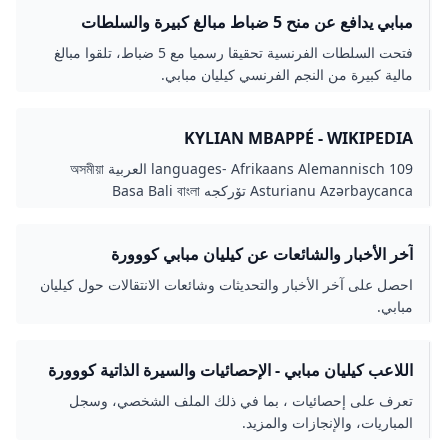
مبابي يدافع عن منح 5 ضباط مبالغ كبيرة والسلطات
الفرنسية تحقق رياضة الجزيرة نت
فتحت السلطات الفرنسية تحقيقا رسميا مع 5 ضباط، تلقوا مبالغ
مالية كبيرة من النجم الفرنسي كيليان مبابي.
KYLIAN MBAPPÉ - WIKIPEDIA
109 languages- Afrikaans Alemannisch العربية অসমীয়া
Asturianu Azərbaycanca تۆرکجه Basa Bali বাংলা
Беларуская Беларуская (тарашкевіца) Български
Bosanski Brezhoneg Català Čeština Cymraeg Dagbanli
آخر الأخبار والشائعات عن كيليان مبابي كووورة
Dansk الدارجة Deutsch Eesti Ελληνικά Español Esperanto
Euskara فارسی Français Frysk Galego 한국어 Hausa
احصل على آخر الأخبار والتحديثات وشائعات الانتقالات حول كيليان
Հայերեն हिन्दी Hrvatski Ido Bahasa Indonesia
مبابي.
Interlingue Íslenska Italiano עברית Jawa ქართული
Қазақша Kiswahili Kreyòl ayisyen Kurdî Кыргызча ລາວ
Latviešu Lietuvių Magyar मैथिली Македонски Malagasy
اللاعب كيليان مبابي - الإحصائيات والسيرة الذاتية كووورة
മലയാളം Malti मराठी მარგალური مصرى مازِرونی Bahasa
تعرف على إحصائيات ، بما في ذلك الملف الشخصي، وسجل
Melayu Мокшень Монгол Nederlands नेपाली 日本語
المباريات، والإنجازات والمزيد.
Norsk bokmål Norsk nynorsk Occitan Oʻzbekcha /