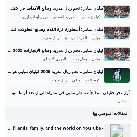
كيليان مبابي: نجم ريال مدريد وصانع الأهداف في 2025 كيليان مبابي هو أحد أبرز نجوم كرة القدم في العالم، ويعتبر من اللاعبين القلة الذين جمعوا بين المهارة الفائقة والإنجازات الكبيرة في مسيرة قصيرة تبلغ حوالي عقد من الزمن. بدأت مسيرة مبابي الاحترافية مع نادي موناكو الفرنسي حيث لفت الأنظار بموهبته الفريدة وسرعته العالية، ونجح مع الفريق في الفوز بلقب الدوري الفرنسي موسم 2016-2017، وكان ذلك بداية مشواره في الفوز بالألقاب الكبيرة. بعد انتقاله إلى نادي باريس سان جيرمان في 2017، أصبح حجر الزاوية في خط هجوم الفريق، حيث فاز معه بستة ألقاب في الدوري الفرنسي، بالإضافة إلى تحقيقه أربع كؤوس فرنسا، وخمس كؤوس السوبر الفرنسي، واثنين من كؤوس الدوري الفرنسي.
كيليان مبابي
الدوري الإسباني
دوري أبطال أوروبا
كيليان مبابي: أسطورة كرة القدم وصانع البطولات كيليان مبابي هو أحد أبرز نجوم كرة القدم في العصر الحالي، وقد حظي بمسيرة حافلة بالإنجازات الفردية والجماعية التي تميزه عن كثير من لاعبي جيله. ولد في باريس عام 1998، وبدأ مسيرته الاحترافية مع نادي موناكو الفرنسي حيث برز كواحد من أفضل المواهب الشابة في أوروبا، ثم انتقل إلى باريس سان جيرمان الذي كان محطة فارقة في مسيرته، ليواصل تألقه ويحقق مع النادي العديد من الألقاب المحلية والقارية. في يونيو 2024، انضم إلى ريال مدريد، بطل أوروبا، ليبدأ تحدياً جديداً في الليغا الإسبانية.
مبابي
الكرة الفرنسية
ريال مدريد
كيليان مبابي: نجم ريال مدريد وصانع الإنجازات 2025 كيليان مبابي هو نجم كرة قدم فرنسي يُعتبر من بين أبرز المواهب في العالم الحديث، وُلد في 20 ديسمبر 1998 في منطقة بوندي بضاحية باريس. ينحدر مبابي من عائلة رياضية؛ والده من الكاميرون ويعمل مدرب كرة قدم، ووالدته جزائرية تحمل خلفية رياضية أيضًا. بدأت موهبته في كرة القدم بالظهور منذ طفولته في نادي بوندي، ثم انتقل إلى أكاديمية كليرفونتين الشهيرة التي أخرجت العديد من نجوم كرة القدم. في بداية مسيرته، لم يلعب مع أقرانه في سنه، بل كان يتدرب ويلعب مع الأكبر منه لاعبين مما ساعده على تطور مهاراته بشكل متسارع.
مبابي
ريال مدريد
الدوري الإسباني
كيليان مبابي.. نجم ريال مدريد 2025 كيليان مبابي هو نجم كرة القدم الفرنسي ولاعب فريق ريال مدريد، وُلد في 20 ديسمبر 1998. يُعتبر مبابي من أبرز وأسرع اللاعبين في العالم، وحقق نجاحات كبيرة في مسيرته الكروية، حيث يُعرف بمهاراته الفائقة في المراوغة والتسديد والسرعة، وقد ساهم بشكل كبير في العديد من البطولات على المستوى الوطني والدولي. كما يُعتبر واحدًا من أصغر اللاعبين الذين سجلوا في نهائيات كأس العالم وحققوا لقب البطولة مع منتخب فرنسا. في عام 2025 تعرض مبابي لوعكة صحية حادة نتيجة إصابته بالتهاب المعدة والأمعاء الحاد، المعروف باسم التهاب المعدة (gastroenteritis)، مما أدى إلى دخوله المستشفى لفترة قصيرة.
كرة القدم
مبابي
ريال مدريد
أول تحدٍ حقيقي.. مفاجأة تنتظر مبابي في مباراة الريال ضد أوساسونا – جريدة مانشيت يبدأ النجم الفرنسي كيليان مبابي موسمه الثاني مع ريال مدريد بطموحات كبيرة وتحديات ضخمة، ساعياً لتحقيق الألقاب الكبرى التي غابت عن الفريق في عامه الأول. ويطمح اقرأ أيضًا:المواجهات الكبرى على الأبواب: موعد انطلاق الجولة السادسة من الدوري الممتاز بعد التوقف الدولي. البطولة النتيجة كأس السوبر الأوروبي فاز باللقب كأس الإنتركونتيننتال فاز باللقب الدوري الإسباني خسر اللقب كأس ملك إسبانيا خسر اللقب دوري أبطال أوروبا خسر اللقب كأس السوبر الإسباني خسر اللقب كأس العالم للأندية خسر اللقب إنجاز فردي لافت وأهداف حاسمة لنجم ريال مدريد على الرغم من تراجع نتائج الفريق الجماعية، تمكن كيليان مبابي من ترك بصمة فردية واضحة بفوزه بجائزة الحذاء الذهبي ولقب هداف الدوري الإسباني.
مبابي
المقالات الموصى بها
- YouTube Enjoy the videos and music you love, upload original content, and share it all with friends, family, and the world on YouTube.
مبابي