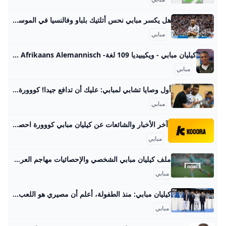
هل يكسر مبابي نحس أتلتيك بلباو وفالنسيا في الموسم الجديد؟! - الاتحاد للأخبار لم يتوج كيليان مبابي بلقب الدوري الإسباني في موسمه الأول مع النادي، لكنه نجح في حصد لقب هداف البطولة بفضل 31 هدفاً سجلها في 34 مباراة، وهذا الموسم، … هل يكسر مبابي نحس أتلتيك بلباو وفالنسيا في الموسم الجديد؟!
مبابي
كيليان مبابي - ويكيبيديا 109 لغة- Afrikaans Alemannisch الدارجة مصرى অসমীয়া Asturianu Azərbaycanca تۆرکجه Basa Bali Беларуская Беларуская (тар
مبابي
أول وصايا تشابي لمبابي: عليك أن تدافع جيدا! كووورة أرسل مدرب ريال مدريد، تشابي ألونسو، رسالة إلى كيليان مبابي، يوم الاثنين، عشية استقبال أوساسونا. 18 أغسطس 202510:41
مبابي
آخر الأخبار والشائعات عن كيليان مبابي كووورة احصل على آخر الأخبار والتحديثات وشائعات الانتقالات حول كيليان مبابي. ريال مدريد ريال مدريد ضد أوساسوناريال مدريد يفتتح الليجا بفوز صعب على أوساسونا00:0620 أغسطس 2025ريال مدريد ضد أوساسونا مبابي ملك “ركلات الجزاء” في الليجا23:5119 أغسطس 2025ريال مدريد ضد أوساسونا إحصائية مثيرة لريال مدريد تخص ركلات الجزاء23:4019 أغسطس 2025الدوري الإسباني جدول ترتيب هدافي الدوري الإسباني 2025-2026تعرف على هدافي الدوري الإسباني 2025-202623:1419 أغسطس 2025ريال مدريد ضد أوساسونا مبابي وفينيسيوس يقودان هجوم ريال مدريد أمام أوساسونا21:1019 أغسطس 2025مقالات وتقاريرحقبة ألونسو تبدأ.
مبابي
ملف كيليان مبابي الشخصي والإحصائيات مهاجم العربية Goal.com استكشف الملف الشخصي للاعب مهاجم كيليان مبابي على GOAL، بما في ذلك إحصائيات مسيرته المهنية، وإنجازاته، وأحدث الأخبار والمزيد. ريال مدريد
مبابي
كيليان مبابي: منذ الطفولة، أعلم أن مصيري هو اللعب لريال مدريد كشف مهاجم المنتخب الفرنسي كيليان مبابي يوم الثلاثاء 16 يوليو أنه واثق جدا من أنه سيلعب يوما ما لريال مدريد حتى يبدأ في تعلم اللغة الإسبانية في المدرسة. You must confirm your age to access this page. No, I am under 18Yes, I am 18+
مبابي