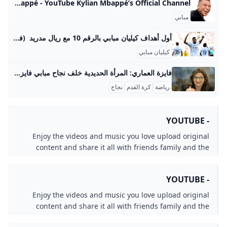
Kylian Mbappé - YouTube Kylian Mbappé’s Official Channel
مبابي
أول أهداف كيليان مبابي بالرقم 10 مع ريال مدريد (فيديو) إرم نيوز سجل النجم الفرنسي كيليان مبابي أول أهدافه بعد ارتداء القميص رقم 10 مع فريقه ريال مدريد الإسباني. 5 صور مثيرة من شهر عسل نجم ريال مدريد وصديقته ملعب مخصص للسيدات يستضيف مباريات “سداسي التتويج” بالدوري الليبي هل يشارك كريستيانو رونالدو ونجله في كأس العالم 2030؟ الأهلي المصري يحسم موقفه بشأن صفقة “كوكا” من نحنتواصل معناأعلن معناسياسة الخصوصيةشروط الإستخدام جميع الحقوق محفوظة © 2024 شركة إرم ميديا - Erem Media FZ LLC
كيليان مبابي
فايزة العماري: المرأة الحديدية خلف نجاح مبابي فايزة العماري، والدة لاعب كرة القدم الفرنسي كيليان مبابي، هي شخصية بارزة تجمع بين الرياضة والأعمال. وُلدت في بلدة بوندي الفرنسية عام 1974 لأبوين من أصول جزائرية، وتعد من أصول قبائلية شمال الجزائر، وقد لعبت كرة اليد كلاعبة محترفة مع نادي بوندي ومنتخب فرنسا في أواخر التسعينيات وأوائل الألفينات، حيث كانت تلعب في مركز الجناح الأيمن. هذا التاريخ الرياضي أتاح لها فهماً عميقاً لعالم الرياضة، مما مكنها من لاحقاً أن تصبح وكيلة أعمال نجلها، وتلعب دوراً محورياً في إدارة مسيرته الكروية، مثل التفاوض على تفاصيل انتقاله التاريخي من موناكو إلى باريس سان جيرمان وتجديد عقوده، وكذلك انتقاله إلى ناد إسباني.
رياضة
كرة القدم
نجاح
- YOUTUBE
Enjoy the videos and music you love upload original
content and share it all with friends family and the
world on YouTube.
- YOUTUBE
Enjoy the videos and music you love upload original
content and share it all with friends family and the
world on YouTube.