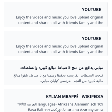
ўзбекча ਪੰਜਾਬੀ ភាសាខ្មែរ Polski Português Română Runa
Simi Русский سرائیکی Scots Shqip Simple English
- YOUTUBE
Slovenčina Slovenščina Ślůnski کوردی Српски / srpski
Enjoy the videos and music you love upload original
Srpskohrvatski / српскохрватски Suomi Svenska தமிழ்
content and share it all with friends family and the
Татарча / tatarça ไทย Тоҷикӣ Türkçe Tyap Українська
world on YouTube.
اردو Tiếng Việt Winaray 吴语 Yorùbá 粵語 Zazaki 中文
Betawi Yerwa Kanuri Nupe ꠍꠤꠟꠐꠤ Edit links
- YOUTUBE
Enjoy the videos and music you love upload original
content and share it all with friends family and the
world on YouTube.
مبابي يدافع عن منح 5 ضباط مبالغ كبيرة والسلطات
الفرنسية تحقق رياضة الجزيرة نت
فتحت السلطات الفرنسية تحقيقا رسميا مع 5 ضباط، تلقوا مبالغ
مالية كبيرة من النجم الفرنسي كيليان مبابي.
KYLIAN MBAPPÉ - WIKIPEDIA
109 languages- Afrikaans Alemannisch العربية অসমীয়া
Asturianu Azərbaycanca تۆرکجه Basa Bali বাংলা